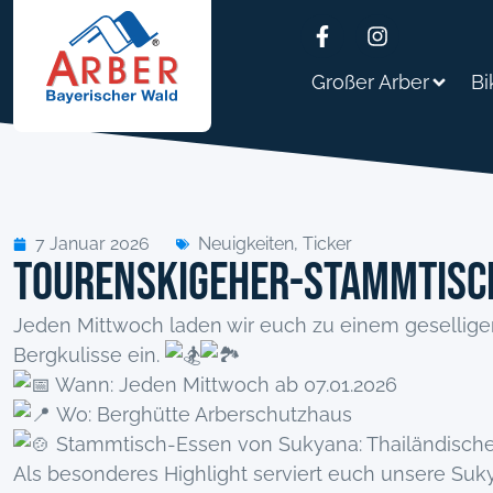
Großer Arber
Bi
7 Januar 2026
Neuigkeiten
,
Ticker
Tourenskigeher-Stammtisch
Jeden Mittwoch laden wir euch zu einem gesellig
Bergkulisse ein.
Wann: Jeden Mittwoch ab 07.01.2026
Wo: Berghütte Arberschutzhaus
Stammtisch-Essen von Sukyana: Thailändische 
Als besonderes Highlight serviert euch unsere Suk