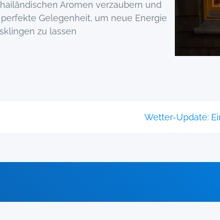
thailändischen Aromen verzaubern und
 perfekte Gelegenheit, um neue Energie
sklingen zu lassen
Wetter-Update: Ei
n!
bahn
diese Saison geschlossen