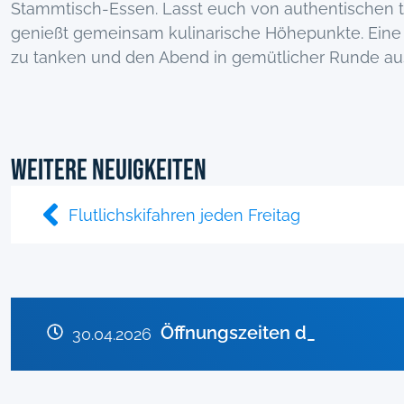
Stammtisch-Essen. Lasst euch von authentischen 
genießt gemeinsam kulinarische Höhepunkte. Eine
zu tanken und den Abend in gemütlicher Runde au
Weitere Neuigkeiten
Flutlichskifahren jeden Freitag
Anlagen im April geschlosse
Öffnungszeiten der Gondel
Rodelbahn Sonnenhang für 
30.04.2026