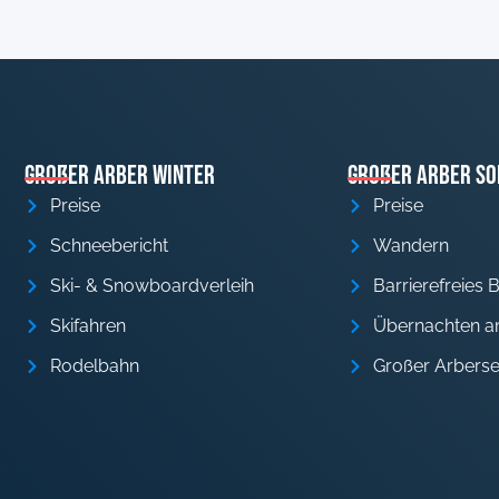
Großer Arber Winter
Großer Arber S
Preise
Preise
Schneebericht
Wandern
Ski- & Snowboardverleih
Barrierefreies 
Skifahren
Übernachten a
Rodelbahn
Großer Arbers