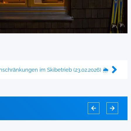
nschränkungen im Skibetrieb (23.02.2026) 🌦️