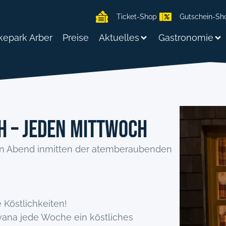
Ticket-Shop
Gutschein-Sh
kepark Arber
Preise
Aktuelles
Gastronomie
 – Jeden Mittwoch
en Abend inmitten der atemberaubenden
Köstlichkeiten!
yana jede Woche ein köstliches