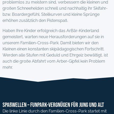
problemlos zu meistern sind, verbessern die kleinen und
großen Schneehelden schnell und nachhaltig ihr Skifahr-
bzw. Boardergefühl. Steilkurven und kleine Sprünge
erhöhen zusätzlich den Pistenspaß.
Haben Ihre Kinder erfolgreich das ArBär-Kinderland
gemeistert, warten neue Herausforderungen auf sie in
unserem Familien-Cross-Park. Damit bieten wir den
Kleinen einen konstanten skipädagogischen Fortschritt.
Werden alle Stufen mit Geduld und Ehrgeiz bewältigt, ist
auch die große Abfahrt vom Arber-Gipfel kein Problem
mehr.
Spaßwellen – Funpark-Vergnügen für Jung und Alt
Die linke Linie durch den Familien-Cross-Park startet mit