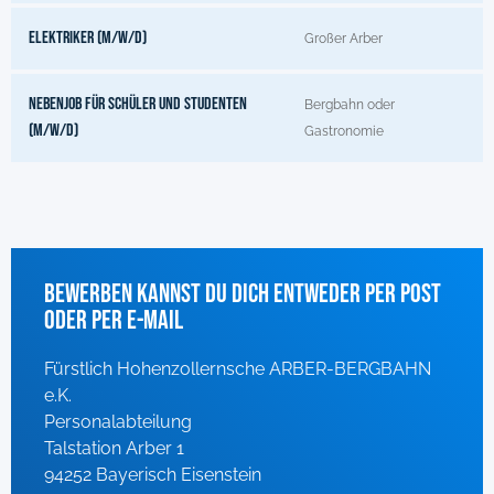
Elektriker (m/w/d)
Großer Arber
Nebenjob für Schüler und Studenten
Bergbahn oder
(m/w/d)
Gastronomie
Bewerben kannst du dich entweder per Post
oder per E-Mail
Fürstlich Hohenzollernsche ARBER-BERGBAHN
e.K.
Personalabteilung
Talstation Arber 1
94252 Bayerisch Eisenstein