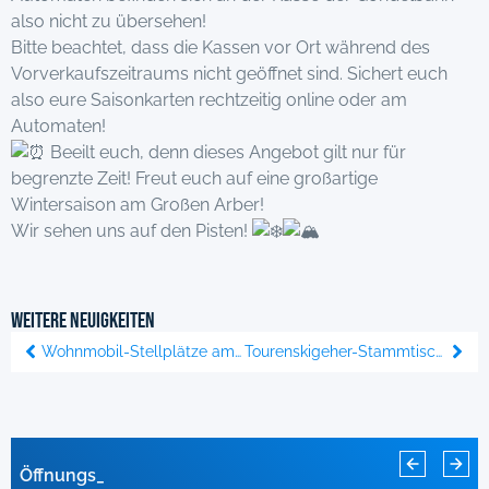
also nicht zu übersehen!
Bitte beachtet, dass die Kassen vor Ort während des
Vorverkaufszeitraums nicht geöffnet sind. Sichert euch
also eure Saisonkarten rechtzeitig online oder am
Automaten!
Beeilt euch, denn dieses Angebot gilt nur für
begrenzte Zeit! Freut euch auf eine großartige
Wintersaison am Großen Arber!
Wir sehen uns auf den Pisten!
Weitere Neuigkeiten
Wohnmobil-Stellplätze am Großen Arber & Großen Arbersee
Tourenskigeher-Stammtisch jeden Mittwoch
Rodelbahn Sonnenhang für diese Saison
Öffnungszeiten d
Anlagen im April geschlossen!
geschlossen