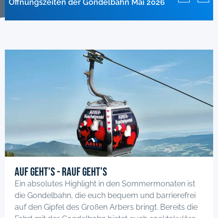
Öffnungszeiten der Gondelbahn Mai 2026
Anlagen im April geschlossen!
geschlossen
Auf geht's - rauf geht's
Ein absolutes Highlight in den Sommermonaten ist
die Gondelbahn, die euch bequem und barrierefrei
auf den Gipfel des Großen Arbers bringt. Bereits die