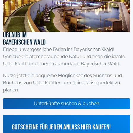
Urlaub im
Bayerischen Wald
Erlebe unvergessliche Ferien im Bayerischen Wald!
Genieße die atemberaubende Natur und finde die ideale
Unterkunft für deinen Traumurlaub Bayerischer Wald.
Nutze jetzt die bequeme Möglichkeit des Suchens und
Buchens von Unterkünften, um deine Reise perfekt zu
planen.
Unterkünfte suchen & buchen
Gutscheine für jeden Anlass hier kaufen!