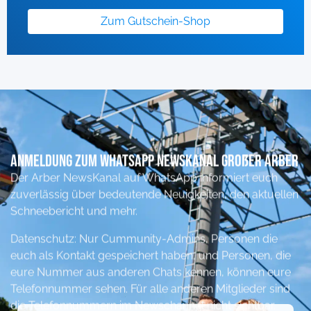
Zum Gutschein-Shop
Anmeldung zum Whatsapp NewsKanal Großer ARber
Der Arber NewsKanal auf WhatsApp informiert euch
zuverlässig über bedeutende Neuigkeiten, den aktuellen
Schneebericht und mehr.
Datenschutz: Nur Cummunity-Admins, Personen die
euch als Kontakt gespeichert haben, und Personen, die
eure Nummer aus anderen Chats kennen, können eure
Telefonnummer sehen. Für alle anderen Mitglieder sind
die Telefonnummern im Newschannel nicht sichtbar.