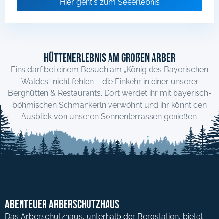
Hier geht's zum Seeerlebnis
Hüttenerlebnis am Großen Arber
Eins darf bei einem Besuch am „König des Bayerischen
Waldes“ nicht fehlen – die Einkehr in einer unserer
Berghütten & Restaurants. Dort werdet ihr mit bayerisch-
böhmischen Schmankerln verwöhnt und ihr könnt den
Ausblick von unseren Sonnenterrassen genießen.
Abenteuer Arberschutzhaus
Das Arberschutzhaus, unterhalb der Bergstation, bietet