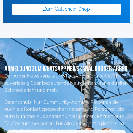
Zum Gutschein-Shop
Anmeldung zum Whatsapp NewsKanal Großer ARber
Der Arber NewsKanal auf WhatsApp informiert euch
zuverlässig über bedeutende Neuigkeiten, den aktuellen
Schneebericht und mehr.
Datenschutz: Nur Cummunity-Admins, Personen die
euch als Kontakt gespeichert haben, und Personen, die
eure Nummer aus anderen Chats kennen, können eure
Telefonnummer sehen. Für alle anderen Mitglieder sind
die Telefonnummern im Newschannel nicht sichtbar.