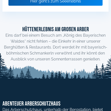
Hier geht's zum Seeerlebnis
Hüttenerlebnis am Großen Arber
Eins darf bei einem Besuch am „König des Bayerischen
Waldes“ nicht fehlen – die Einkehr in einer unserer
Berghütten & Restaurants. Dort werdet ihr mit bayerisch-
böhmischen Schmankerln verwöhnt und ihr könnt den
Ausblick von unseren Sonnenterrassen genießen.
Abenteuer Arberschutzhaus
Das Arberschutzhaus, unterhalb der Bergstation, bietet