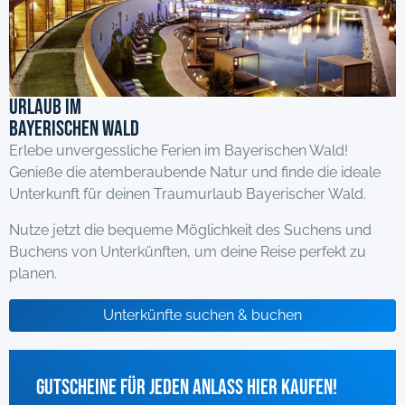
Urlaub im
Bayerischen Wald
Erlebe unvergessliche Ferien im Bayerischen Wald!
Genieße die atemberaubende Natur und finde die ideale
Unterkunft für deinen Traumurlaub Bayerischer Wald.
Nutze jetzt die bequeme Möglichkeit des Suchens und
Buchens von Unterkünften, um deine Reise perfekt zu
planen.
Unterkünfte suchen & buchen
Gutscheine für jeden Anlass hier kaufen!