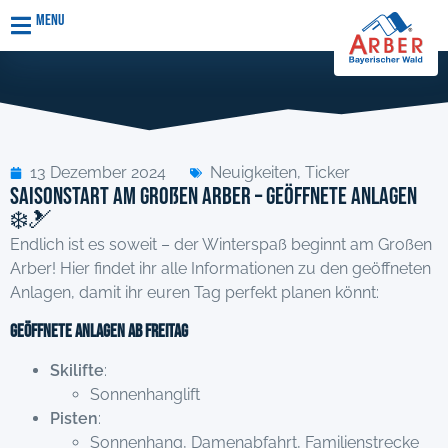
Menu
13 Dezember 2024
Neuigkeiten
,
Ticker
Saisonstart am Großen Arber – Geöffnete Anlagen
❄️🎿
Endlich ist es soweit – der Winterspaß beginnt am Großen
Arber! Hier findet ihr alle Informationen zu den geöffneten
Anlagen, damit ihr euren Tag perfekt planen könnt:
Geöffnete Anlagen ab Freitag
Skilifte
:
Sonnenhanglift
Pisten
:
Sonnenhang, Damenabfahrt, Familienstrecke