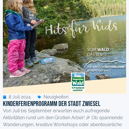
8 Juli 2024
Neuigkeiten
Kinderferienprogramm der Stadt Zwiesel
Von Juli bis September erwarten euch aufregende
Aktivitäten rund um den Großen Arber! 🎉 Ob spannende
Wanderungen, kreative Workshops oder abenteuerliche