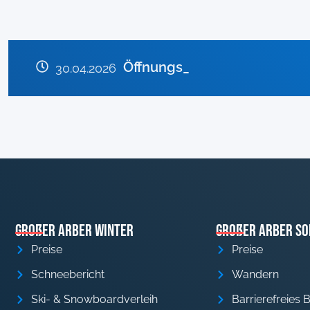
Anlagen im April geschlosse
Öffnungszeiten der Go
Rodelbahn Sonnenhang für 
30.04.2026
Großer Arber Winter
Großer Arber S
Preise
Preise
Schneebericht
Wandern
Ski- & Snowboardverleih
Barrierefreies 