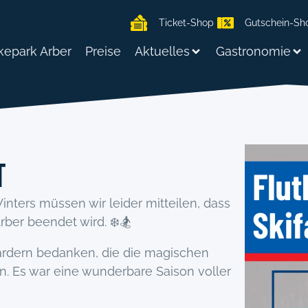
Ticket-Shop
Gutschein-Sh
kepark Arber
Preise
Aktuelles
Gastronomie
t
ters müssen wir leider mitteilen, dass
rber beendet wird. ❄️🏂
ardern bedanken, die die magischen
. Es war eine wunderbare Saison voller