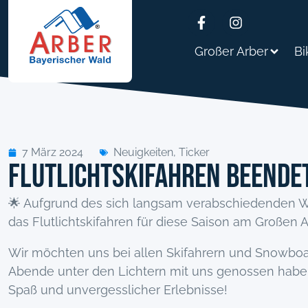
Großer Arber
Bi
7 März 2024
Neuigkeiten
,
Ticker
Flutlichtskifahren beende
🌟 Aufgrund des sich langsam verabschiedenden Win
das Flutlichtskifahren für diese Saison am Großen A
Wir möchten uns bei allen Skifahrern und Snowbo
Abende unter den Lichtern mit uns genossen haben
Spaß und unvergesslicher Erlebnisse!