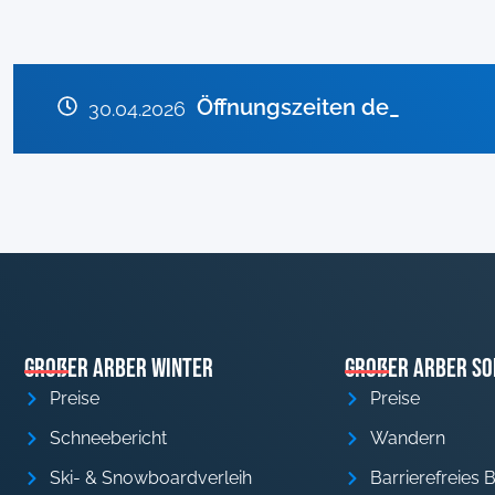
Anlagen im April geschlosse
Öffnungszeiten der Gondel
Rodelbahn Sonnenhang für 
30.04.2026
Großer Arber Winter
Großer Arber S
Preise
Preise
Schneebericht
Wandern
Ski- & Snowboardverleih
Barrierefreies 