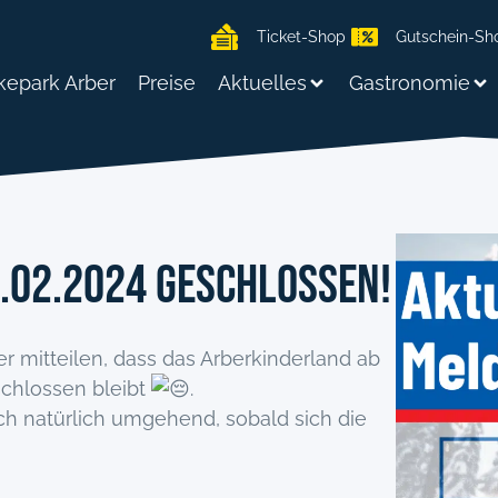
Ticket-Shop
Gutschein-Sh
kepark Arber
Preise
Aktuelles
Gastronomie
.02.2024 geschlossen!
r mitteilen, dass das Arberkinderland ab
schlossen bleibt
.
ch natürlich umgehend, sobald sich die