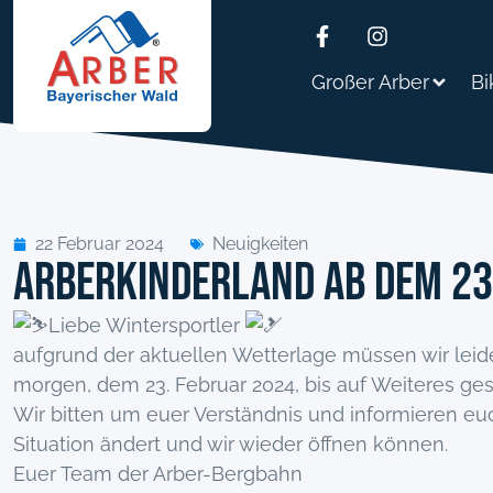
Großer Arber
Bi
22 Februar 2024
Neuigkeiten
Arberkinderland ab dem 23
Liebe Wintersportler
aufgrund der aktuellen Wetterlage müssen wir leide
morgen, dem 23. Februar 2024, bis auf Weiteres ge
Wir bitten um euer Verständnis und informieren eu
Situation ändert und wir wieder öffnen können.
Euer Team der Arber-Bergbahn