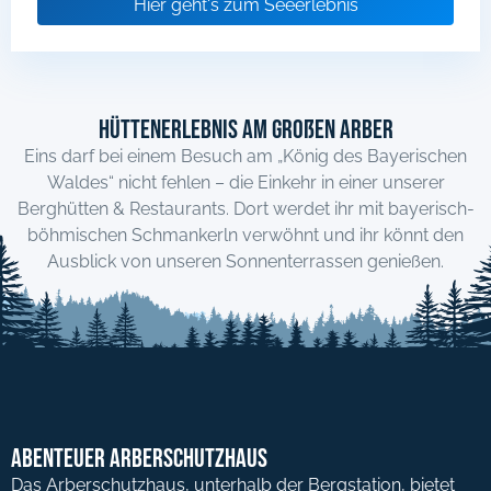
Hier geht's zum Seeerlebnis
Hüttenerlebnis am Großen Arber
Eins darf bei einem Besuch am „König des Bayerischen
Waldes“ nicht fehlen – die Einkehr in einer unserer
Berghütten & Restaurants. Dort werdet ihr mit bayerisch-
böhmischen Schmankerln verwöhnt und ihr könnt den
Ausblick von unseren Sonnenterrassen genießen.
Abenteuer Arberschutzhaus
Das Arberschutzhaus, unterhalb der Bergstation, bietet