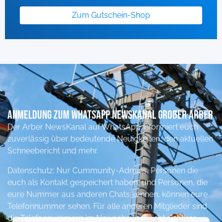
Zum Gutschein-Shop
Anmeldung zum Whatsapp NewsKanal Großer ARber
Der Arber NewsKanal auf WhatsApp informiert euch
zuverlässig über bedeutende Neuigkeiten, den aktuellen
Schneebericht und mehr.
Datenschutz: Nur Cummunity-Admins, Personen die
euch als Kontakt gespeichert haben, und Personen, die
eure Nummer aus anderen Chats kennen, können eure
Telefonnummer sehen. Für alle anderen Mitglieder sind
die Telefonnummern im Newschannel nicht sichtbar.