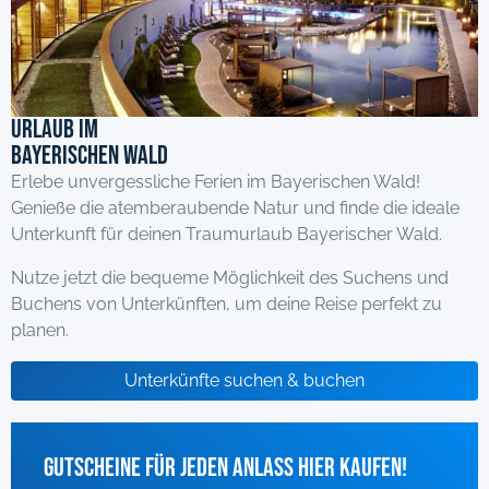
Urlaub im
Bayerischen Wald
Erlebe unvergessliche Ferien im Bayerischen Wald!
Genieße die atemberaubende Natur und finde die ideale
Unterkunft für deinen Traumurlaub Bayerischer Wald.
Nutze jetzt die bequeme Möglichkeit des Suchens und
Buchens von Unterkünften, um deine Reise perfekt zu
planen.
Unterkünfte suchen & buchen
Gutscheine für jeden Anlass hier kaufen!