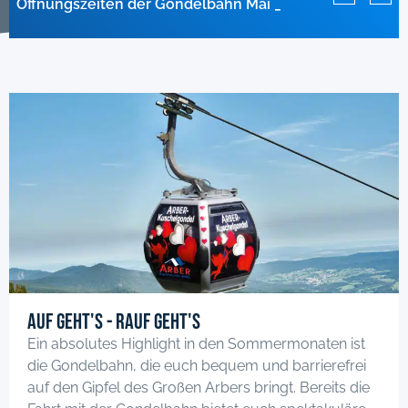
Öffnungszeiten der Gondelbahn Mai 2026
Anlagen im April geschlossen!
geschlossen
Auf geht's - rauf geht's
Ein absolutes Highlight in den Sommermonaten ist
die Gondelbahn, die euch bequem und barrierefrei
auf den Gipfel des Großen Arbers bringt. Bereits die