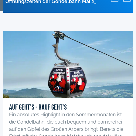
Öffnungszeiten der Gondelbahn Mai 2026
Anlagen im April geschlossen!
geschlossen
Auf geht's - rauf geht's
Ein absolutes Highlight in den Sommermonaten ist
die Gondelbahn, die euch bequem und barrierefrei
auf den Gipfel des Großen Arbers bringt. Bereits die