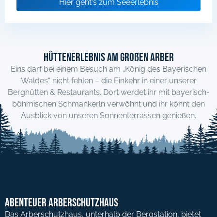
Hier geht's zum Seeerlebnis
Hüttenerlebnis am Großen Arber
Eins darf bei einem Besuch am „König des Bayerischen
Waldes“ nicht fehlen – die Einkehr in einer unserer
Berghütten & Restaurants. Dort werdet ihr mit bayerisch-
böhmischen Schmankerln verwöhnt und ihr könnt den
Ausblick von unseren Sonnenterrassen genießen.
Abenteuer Arberschutzhaus
Das Arberschutzhaus, unterhalb der Bergstation, bietet