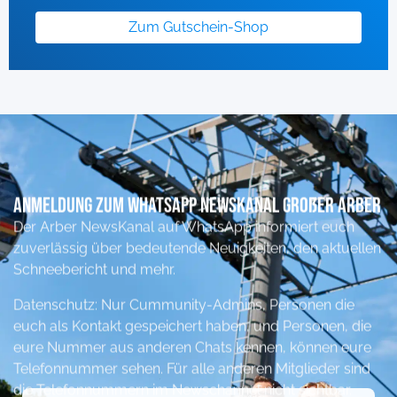
Zum Gutschein-Shop
Anmeldung zum Whatsapp NewsKanal Großer ARber
Der Arber NewsKanal auf WhatsApp informiert euch
zuverlässig über bedeutende Neuigkeiten, den aktuellen
Schneebericht und mehr.
Datenschutz: Nur Cummunity-Admins, Personen die
euch als Kontakt gespeichert haben, und Personen, die
eure Nummer aus anderen Chats kennen, können eure
Telefonnummer sehen. Für alle anderen Mitglieder sind
die Telefonnummern im Newschannel nicht sichtbar.