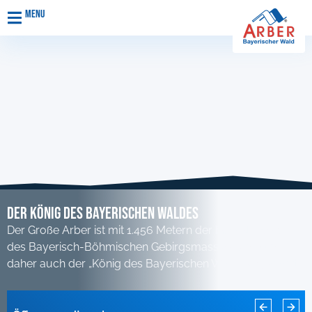
Menu
Der KÖnig des Bayerischen Waldes
Der Große Arber ist mit 1.456 Metern der höchste Berg
des Bayerisch-Böhmischen Gebirgsmassivs und wird
daher auch der „König des Bayerischen Waldes“ genannt.
Rodelbahn Sonnenhang für diese Saison