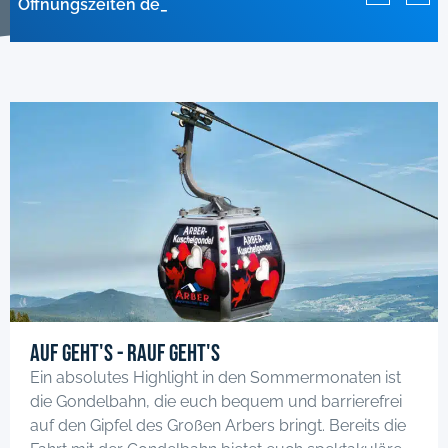
Öffnungszeiten der Gondelbahn Mai 2026
Anlagen im April geschlossen!
geschlossen
Auf geht's - rauf geht's
Ein absolutes Highlight in den Sommermonaten ist
die Gondelbahn, die euch bequem und barrierefrei
auf den Gipfel des Großen Arbers bringt. Bereits die