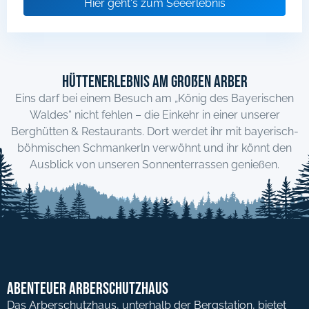
Hier geht's zum Seeerlebnis
Hüttenerlebnis am Großen Arber
Eins darf bei einem Besuch am „König des Bayerischen
Waldes“ nicht fehlen – die Einkehr in einer unserer
Berghütten & Restaurants. Dort werdet ihr mit bayerisch-
böhmischen Schmankerln verwöhnt und ihr könnt den
Ausblick von unseren Sonnenterrassen genießen.
Abenteuer Arberschutzhaus
Das Arberschutzhaus, unterhalb der Bergstation, bietet