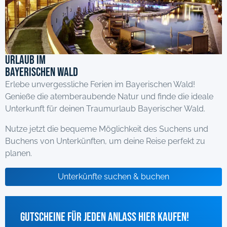
Urlaub im
Bayerischen Wald
Erlebe unvergessliche Ferien im Bayerischen Wald!
Genieße die atemberaubende Natur und finde die ideale
Unterkunft für deinen Traumurlaub Bayerischer Wald.
Nutze jetzt die bequeme Möglichkeit des Suchens und
Buchens von Unterkünften, um deine Reise perfekt zu
planen.
Unterkünfte suchen & buchen
Gutscheine für jeden Anlass hier kaufen!