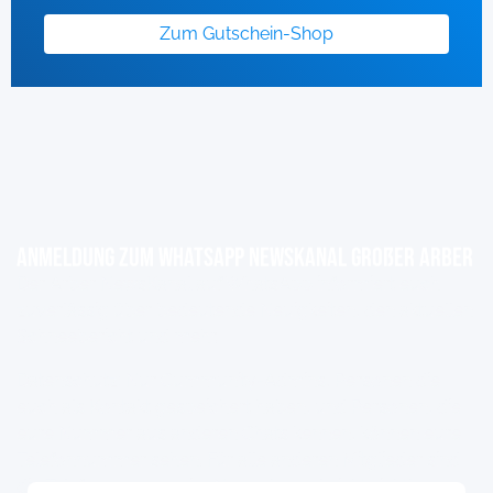
Zum Gutschein-Shop
Anmeldung zum Whatsapp NewsKanal Großer ARber
Der Arber NewsKanal auf WhatsApp informiert euch
zuverlässig über bedeutende Neuigkeiten, den aktuellen
Schneebericht und mehr.
Datenschutz: Nur Cummunity-Admins, Personen die
euch als Kontakt gespeichert haben, und Personen, die
eure Nummer aus anderen Chats kennen, können eure
Telefonnummer sehen. Für alle anderen Mitglieder sind
die Telefonnummern im Newschannel nicht sichtbar.